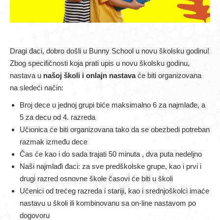
Dragi đaci, dobro došli u Bunny School u novu školsku godinu!
Zbog specifičnosti koja prati upis u novu školsku godinu,
nastava u
našoj školi i onlajn nastava
će biti organizovana
na sledeći način:
Broj dece u jednoj grupi biće maksimalno 6 za najmlađe, a
5 za decu od 4. razreda
Učionica će biti organizovana tako da se obezbedi potreban
razmak između dece
Čas će kao i do sada trajati 50 minuta , dva puta nedeljno
Naši najmlađi đaci: za sve predškolske grupe, kao i prvi i
drugi razred osnovne škole časovi će biti u školi
Učenici od trećeg razreda i stariji, kao i srednjoškolci imaće
nastavu u školi ili kombinovanu sa on-line nastavom po
dogovoru