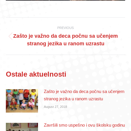
Post
PREVIOUS
navigation
Zašto je važno da deca počnu sa učenjem
Previous
stranog jezika u ranom uzrastu
post:
Ostale aktuelnosti
Zašto je važno da deca počnu sa učenjem
stranog jezika u ranom uzrastu
August 27, 2018
Završili smo uspešno i ovu školsku godinu