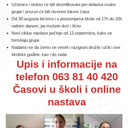
Učionice i stolovi će biti dezinfikovani pre dolaska svake
grupe i prozori će biti otvoreni tokom časa
Od 30.avgusta bićemo i u prostorijama škole od 17h do 20h
radnim danom, pa možete doći i lično
Novi ciklus nastave počinje od 13.septembra, kako se
formiraju grupe
Nadamo se da ćemo se veseli i razigrani družiti i učiti i ove
školske godine, kao i do sada
Upis i informacije na
telefon 063 81 40 420
Časovi u školi i online
nastava