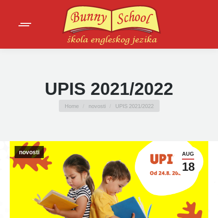
UPIS 2021/2022
You are here:
Home
novosti
UPIS 2021/2022
novosti
AUG
18